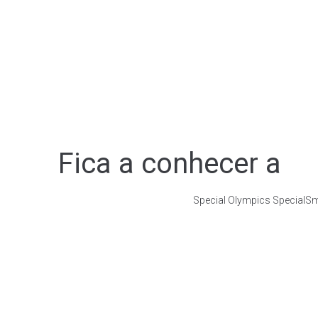
Fica a conhecer a
S
p
e
c
i
a
l
O
l
y
m
p
i
c
s
S
p
e
c
i
a
l
S