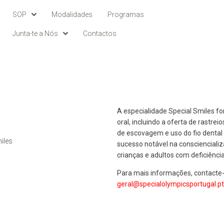
SOP
Modalidades
Programas
Junta-te a Nós
Contactos
A especialidade Special Smiles 
oral, incluindo a oferta de rastrei
de escovagem e uso do fio dental
m
i
l
e
s
sucesso notável na conscienciali
crianças e adultos com deficiência
Para mais informações, contacte
geral@specialolympicsportugal.pt