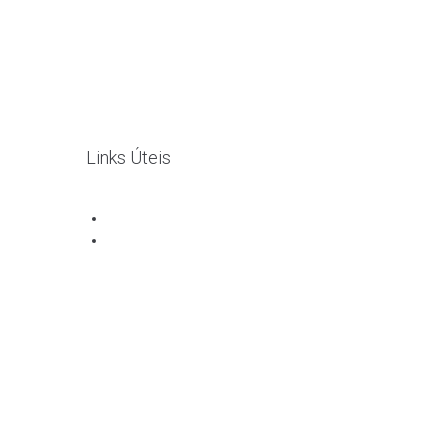
Links Úteis
Livro de Reclamações
Política Privacidade