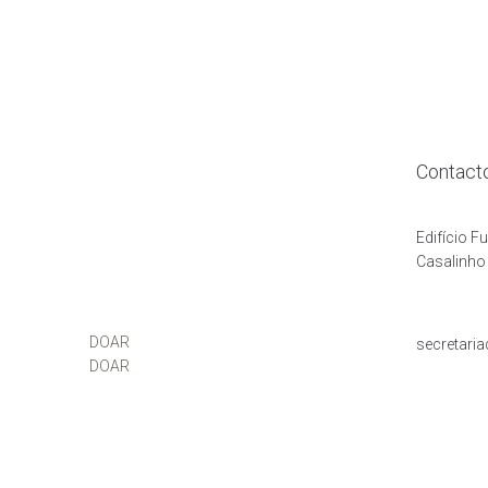
Contact
Edifício F
Casalinho 
DOAR
secretari
DOAR