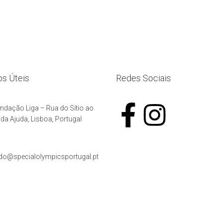
os Úteis
Redes Sociais
undação Liga – Rua do Sítio ao
da Ajuda, Lisboa, Portugal
ado@specialolympicsportugal.pt